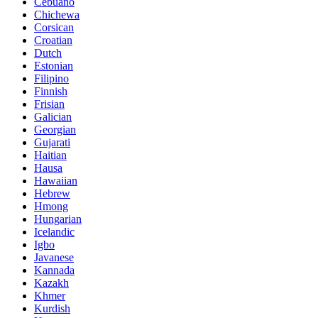
Cebuano
Chichewa
Corsican
Croatian
Dutch
Estonian
Filipino
Finnish
Frisian
Galician
Georgian
Gujarati
Haitian
Hausa
Hawaiian
Hebrew
Hmong
Hungarian
Icelandic
Igbo
Javanese
Kannada
Kazakh
Khmer
Kurdish