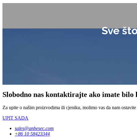
Sve što
Slobodno nas kontaktirajte ako imate bilo 
Za upite o našim proizvodima ili cjeniku, molimo vas da nam ostavite 
UPIT SADA
sales@anbesec.com
+86 10 58423344