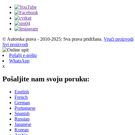
© Autorska prava - 2010-2025: Sva prava pridržana.
Vrući proizvodi
Svi proizvodi
Pošalji e-poštu
WhatsApp
x
Pošaljite nam svoju poruku:
English
French
German
Portuguese
Spanish
Russian
Japanese
Korean