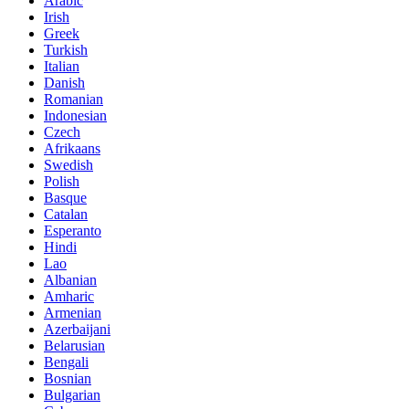
Arabic
Irish
Greek
Turkish
Italian
Danish
Romanian
Indonesian
Czech
Afrikaans
Swedish
Polish
Basque
Catalan
Esperanto
Hindi
Lao
Albanian
Amharic
Armenian
Azerbaijani
Belarusian
Bengali
Bosnian
Bulgarian