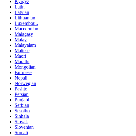
Kyrgyz
Latin
Latvian
Lithuanian
Luxembou..
Macedonian
Malagasy
Malay
Malayalam
Maltese
Maori
Marathi
Mongolian
Burmese
Nepali
Norwegian
Pashto
Persian
Punjabi
Serbian
Sesotho
Sinhala
Slovak
Slovenian
Somali