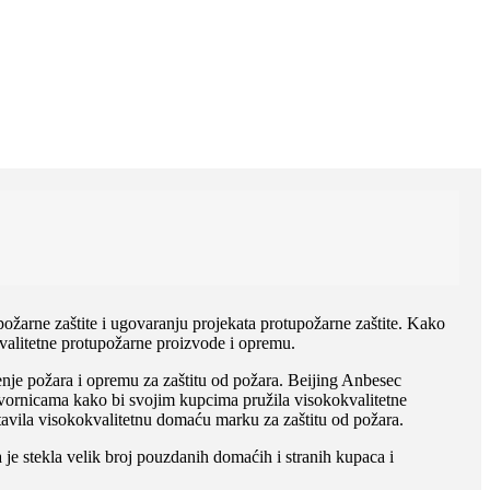
žarne zaštite i ugovaranju projekata protupožarne zaštite. Kako
okvalitetne protupožarne proizvode i opremu.
šenje požara i opremu za zaštitu od požara. Beijing Anbesec
ornicama kako bi svojim kupcima pružila visokokvalitetne
tavila visokokvalitetnu domaću marku za zaštitu od požara.
je stekla velik broj pouzdanih domaćih i stranih kupaca i