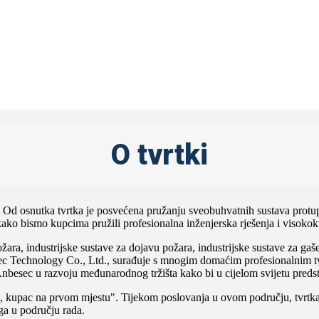
O tvrtki
Od osnutka tvrtka je posvećena pružanju sveobuhvatnih sustava protupo
i kako bismo kupcima pružili profesionalna inženjerska rješenja i visok
žara, industrijske sustave za dojavu požara, industrijske sustave za ga
c Technology Co., Ltd., surađuje s mnogim domaćim profesionalnim tv
Anbesec u razvoju međunarodnog tržišta kako bi u cijelom svijetu preds
tu, kupac na prvom mjestu". Tijekom poslovanja u ovom području, tvrtka 
ga u području rada.