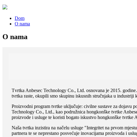
Dom
O nama
O nama
Tvrtka Anbesec Technology Co., Ltd. osnovana je 2015. godine. 
tvrtka raste, okupili smo skupinu iskusnih stručnjaka u industrij
Proizvodni program tvrtke uključuje: civilne sustave za dojavu po
Technology Co., Ltd., kao podružnica hongkonške tvrtke Anbese
proizvode i usluge te koristi bogato iskustvo hongkonške tvrtke 
Naša tvrtka inzistira na načelu usluge "Integritet na prvom mjes
partnera te se neprestano posvećuje inovacijama proizvoda i uslu