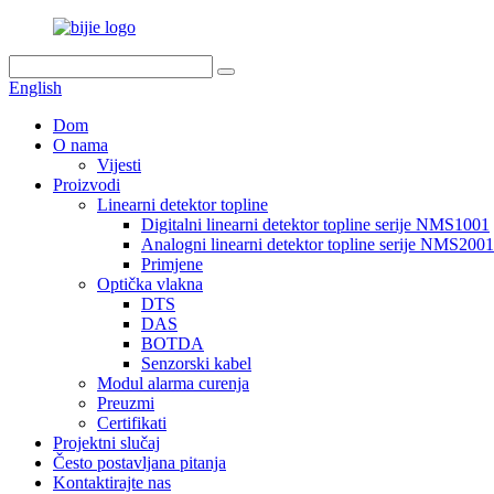
English
Dom
O nama
Vijesti
Proizvodi
Linearni detektor topline
Digitalni linearni detektor topline serije NMS1001
Analogni linearni detektor topline serije NMS2001
Primjene
Optička vlakna
DTS
DAS
BOTDA
Senzorski kabel
Modul alarma curenja
Preuzmi
Certifikati
Projektni slučaj
Često postavljana pitanja
Kontaktirajte nas