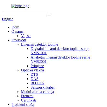
English
Dom
O nama
Vijesti
Proizvodi
Linearni detektor topline
Digitalni linearni detektor topline serije
NMS1001
Analogni linearni detektor topline serije
NMS2001
Primjene
Optička vlakna
DTS
DAS
BOTDA
Senzorski kabel
Modul alarma curenja
Preuzmi
Certifikati
Projektni slučaj