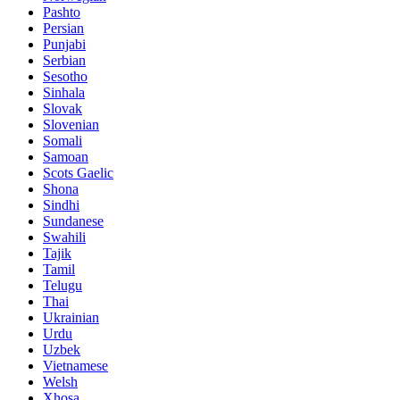
Pashto
Persian
Punjabi
Serbian
Sesotho
Sinhala
Slovak
Slovenian
Somali
Samoan
Scots Gaelic
Shona
Sindhi
Sundanese
Swahili
Tajik
Tamil
Telugu
Thai
Ukrainian
Urdu
Uzbek
Vietnamese
Welsh
Xhosa