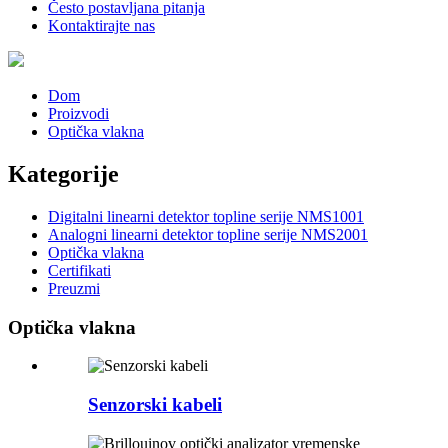
Često postavljana pitanja
Kontaktirajte nas
Dom
Proizvodi
Optička vlakna
Kategorije
Digitalni linearni detektor topline serije NMS1001
Analogni linearni detektor topline serije NMS2001
Optička vlakna
Certifikati
Preuzmi
Optička vlakna
Senzorski kabeli