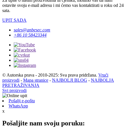
Za upite o našim proizvodima ili cjeniku, molimo vas da nam
ostavite svoju e-mail adresu i mi ćemo vas kontaktirati u roku od 24
sata.
UPIT SADA
sales@anbesec.com
+86 10 58423344
© Autorska prava - 2010-2025: Sva prava pridržana.
Vrući
proizvodi
-
Mapa stranice
-
NAJBOLJI BLOG
-
NAJBOLJA
PRETRAŽIVANJA
Svi proizvodi
Pošalji e-poštu
WhatsApp
x
Pošaljite nam svoju poruku: