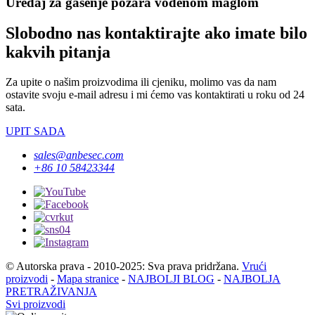
Uređaj za gašenje požara vodenom maglom
Slobodno nas kontaktirajte ako imate bilo
kakvih pitanja
Za upite o našim proizvodima ili cjeniku, molimo vas da nam
ostavite svoju e-mail adresu i mi ćemo vas kontaktirati u roku od 24
sata.
UPIT SADA
sales@anbesec.com
+86 10 58423344
© Autorska prava - 2010-2025: Sva prava pridržana.
Vrući
proizvodi
-
Mapa stranice
-
NAJBOLJI BLOG
-
NAJBOLJA
PRETRAŽIVANJA
Svi proizvodi