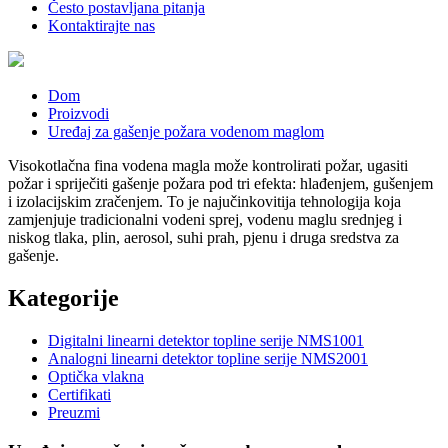
Često postavljana pitanja
Kontaktirajte nas
Dom
Proizvodi
Uređaj za gašenje požara vodenom maglom
Visokotlačna fina vodena magla može kontrolirati požar, ugasiti
požar i spriječiti gašenje požara pod tri efekta: hlađenjem, gušenjem
i izolacijskim zračenjem. To je najučinkovitija tehnologija koja
zamjenjuje tradicionalni vodeni sprej, vodenu maglu srednjeg i
niskog tlaka, plin, aerosol, suhi prah, pjenu i druga sredstva za
gašenje.
Kategorije
Digitalni linearni detektor topline serije NMS1001
Analogni linearni detektor topline serije NMS2001
Optička vlakna
Certifikati
Preuzmi