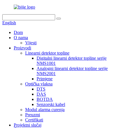
English
Dom
O nama
Vijesti
Proizvodi
Linearni detektor topline
Digitalni linearni detektor topline serije
NMS1001
Analogni linearni detektor topline serije
NMS2001
Primjene
Optička vlakna
DTS
DAS
BOTDA
Senzorski kabel
Modul alarma curenja
Preuzmi
Certifikati
Projektni slučaj