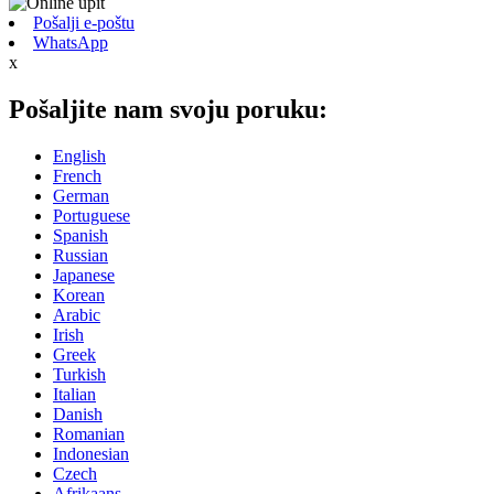
Pošalji e-poštu
WhatsApp
x
Pošaljite nam svoju poruku:
English
French
German
Portuguese
Spanish
Russian
Japanese
Korean
Arabic
Irish
Greek
Turkish
Italian
Danish
Romanian
Indonesian
Czech
Afrikaans